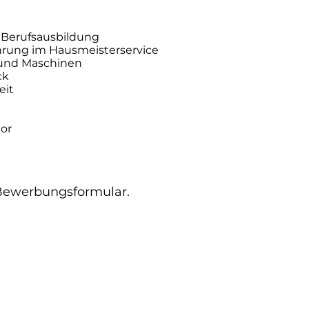
 Berufsausbildung
hrung im Hausmeisterservice
und Maschinen
ck
eit
or
r Bewerbungsformular.