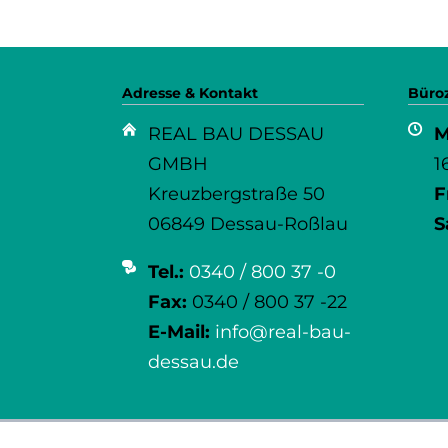
Adresse & Kontakt
Büro
REAL BAU DESSAU
M
GMBH
1
Kreuzbergstraße 50
F
06849 Dessau-Roßlau
S
Tel.:
0340 / 800 37 -0
Fax:
0340 / 800 37 -22
E-Mail:
info@real-bau-
dessau.de