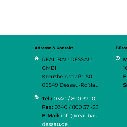
Adresse & Kontakt
Büro
REAL BAU DESSAU
M
GMBH
1
Kreuzbergstraße 50
F
06849 Dessau-Roßlau
S
Tel.:
0340 / 800 37 -0
Fax:
0340 / 800 37 -22
E-Mail:
info@real-bau-
dessau.de