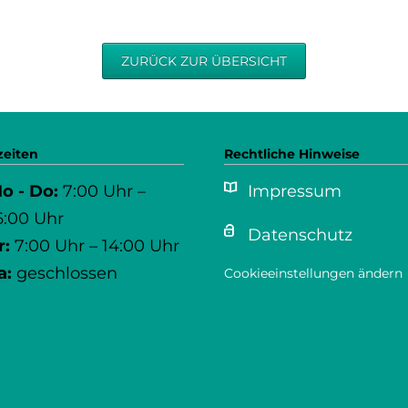
ZURÜCK ZUR ÜBERSICHT
zeiten
Rechtliche Hinweise
o - Do:
7:00 Uhr –
Impressum
6:00 Uhr
Datenschutz
r:
7:00 Uhr – 14:00 Uhr
a:
geschlossen
Cookieeinstellungen ändern