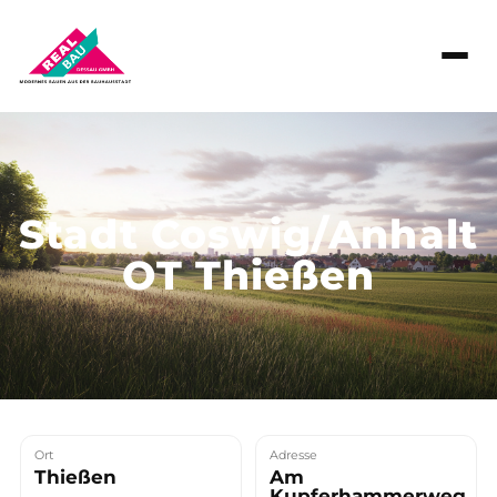
Stadt Coswig/Anhalt
OT Thießen
Ort
Adresse
Thießen
Am
Kupferhammerweg