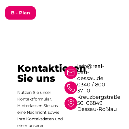
B - Plan
Kontaktieren
info@real-
bau-
Sie uns
dessau.de
0340 / 800
37 -0
Nutzen Sie unser
Kreuzbergstraße
Kontaktformular.
50, 06849
Hinterlassen Sie uns
Dessau-Roßlau
eine Nachricht sowie
Ihre Kontaktdaten und
einer unserer